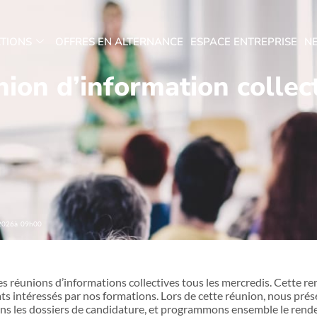
TIONS
OFFRES EN ALTERNANCE
ESPACE ENTREPRISE
N
union d’information collec
2026
à 09h00
 réunions d’informations collectives tous les mercredis. Cette re
ats intéressés par nos formations. Lors de cette réunion, nous pré
ns les dossiers de candidature, et programmons ensemble le rende