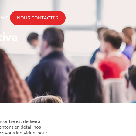
EWS
NOUS CONTACTER
tive
ncontre est dédiée à
sentons en détail nos
z-vous individuel pour