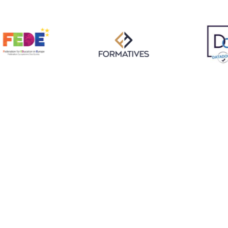
FORMATIONS
Formations Écoles
 34500 Béziers
Partenaires
BTS
Bachelor
 – 12:00 / 13:00 –
Mastère
rmé