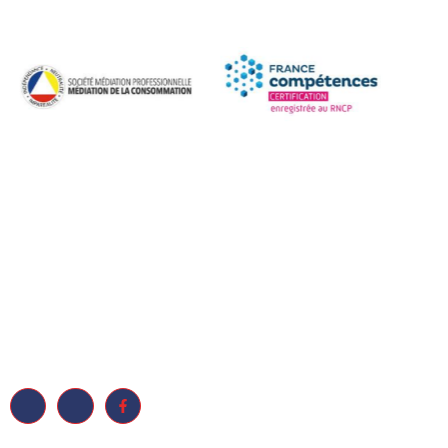
RUFFEL
19 Quai du Port Neuf,
Voir itinéraire
info@ecoleruffel.com
04 67 39 90 70
Lundi au Vendredi : 8:00
18:00
Samedi -Dimanche : Fe