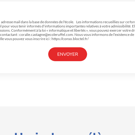
adresse mail dans la base de données de l'école. Les informations recueillies sur ce fo
el pour vous tenir informés d'informations importantes relatives à votre admissibilité. E
ssions. Conformément à la loi « informatique et libertés », vous pouvez exercer votre 
en contactant : coralie.castagne@ecoleruffel.com. Nous vous informons de l’existence de
lle vous pouvez vous inscrire ici : https://conso.bloctel.fr/
ENVOYER