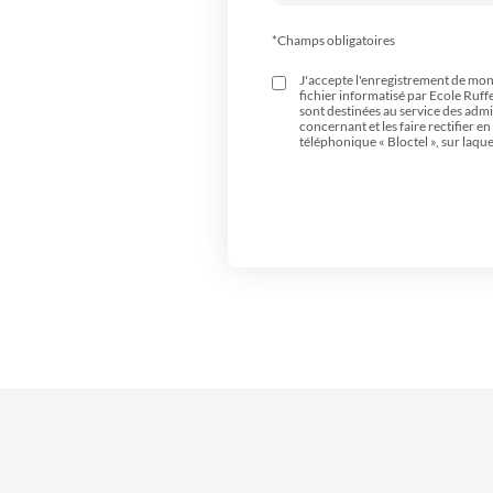
*Champs obligatoires
J'accepte l'enregistrement de mon 
fichier informatisé par Ecole Ruff
sont destinées au service des admi
concernant et les faire rectifier 
téléphonique « Bloctel », sur laque