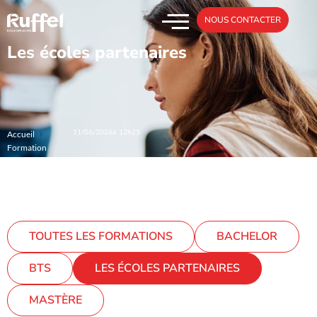
NOUS CONTACTER
Les écoles partenaires
11/06/2026
à 12h25
Accueil
Formation
TOUTES LES FORMATIONS
BACHELOR
BTS
LES ÉCOLES PARTENAIRES
MASTÈRE