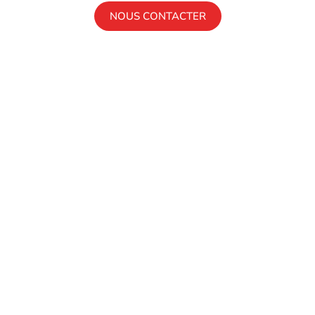
NOUS CONTACTER
FORMATIONS
Formations Écoles Partenaires
BTS
Bachelor
Mastère
LE CAMPUS
OFFRES EN ALTERNANCE
ESPACE ENTREPRISE
NEWS
FAQ