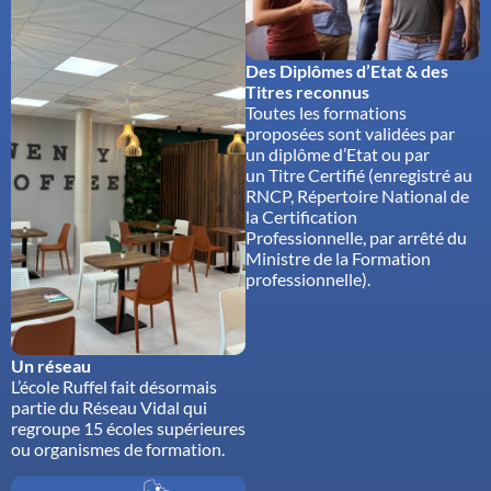
Des Diplômes d’Etat & des
Titres reconnus
Toutes les formations
proposées sont validées par
un diplôme d’Etat ou par
un Titre Certifié (enregistré au
RNCP, Répertoire National de
la Certification
Professionnelle, par arrêté du
Ministre de la Formation
professionnelle).
Un réseau
L’école Ruffel fait désormais
partie du Réseau Vidal qui
regroupe 15 écoles supérieures
ou organismes de formation.