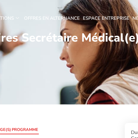
TIONS
OFFRES EN ALTERNANCE
ESPACE ENTREPRISE
N
res Secrétaire Médical(e)
GE(S)
PROGRAMME
Dur
Cer