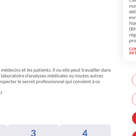
num
dél
enr
Nat
(RN
rég
pro
CO
INI
s médecins et les patients. Il ou elle peut travailler dans
n laboratoire d’analyses médicales ou toutes autres
specter le secret professionnel qui convient à ce
ci
3
4