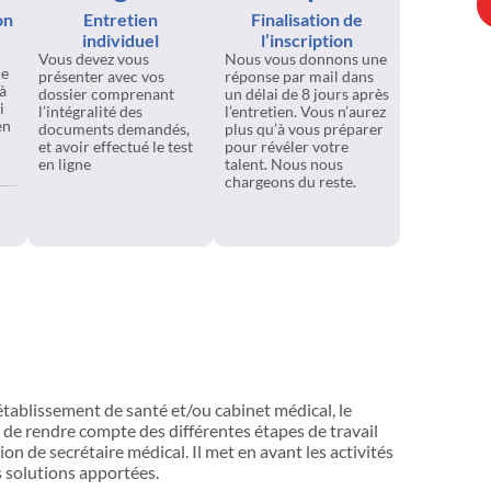
on
Entretien
Finalisation de
individuel
l’inscription
Vous devez vous
Nous vous donnons une
de
présenter avec vos
réponse par mail dans
à
dossier comprenant
un délai de 8 jours après
i
l’intégralité des
l’entretien. Vous n’aurez
en
documents demandés,
plus qu’à vous préparer
et avoir effectué le test
pour révéler votre
en ligne
talent. Nous nous
chargeons du reste.
 établissement de santé et/ou cabinet médical, le
 de rendre compte des différentes étapes de travail
sion de secrétaire médical. Il met en avant les activités
es solutions apportées.