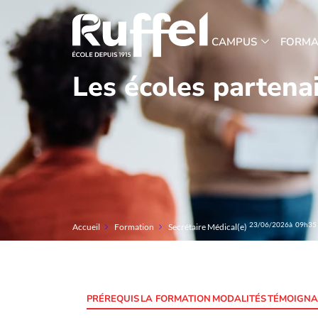
CAMPUS
FORMA
Les écoles partenai
23/06/2026
à 09h35
Accueil
Formation
Secrétaire Médical(e)
PRÉREQUIS
LA FORMATION
MODALITÉS
TÉMOIGNA