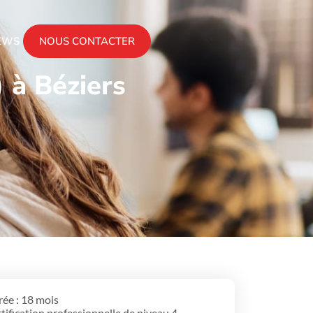
EWS
NOUS CONTACTER
 à Béziers
ée : 18 mois
tification professionnelle de niveau 4 ,