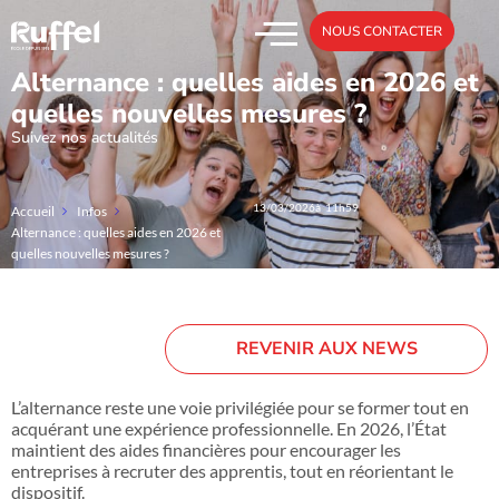
NOUS CONTACTER
Alternance : quelles aides en 2026 et
quelles nouvelles mesures ?
Suivez nos actualités
13/03/2026
à 11h59
Accueil
Infos
Alternance : quelles aides en 2026 et
quelles nouvelles mesures ?
REVENIR AUX NEWS
L’alternance reste une voie privilégiée pour se former tout en
acquérant une expérience professionnelle. En 2026, l’État
maintient des aides financières pour encourager les
entreprises à recruter des apprentis, tout en réorientant le
dispositif.