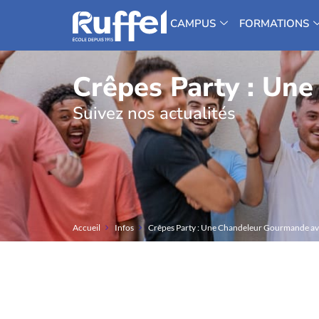
CAMPUS
FORMATIONS
Crêpes Party : Un
Suivez nos actualités
Accueil
Infos
Crêpes Party : Une Chandeleur Gourmande av