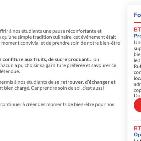
mandise et de Bien-Être pour Nos
Fo
BT
ffrir à nos étudiants une pause réconfortante et
Pr
s qu’une simple tradition culinaire, cet événement était
Une
n moment convivial et de prendre soin de notre bien-être
sup
bie
e confiture aux fruits, de sucre croquant
… ou
le 
acun a pu choisir sa garniture préférée et savourer ce
Ruf
détendue.
con
loc
permis à nos étudiants de
se retrouver, d’échanger et
adm
 bien chargé. Car prendre soin de soi, c’est aussi
cop
Dur
 continuer à créer des moments de bien-être pour nos
BT
Opt
Le 