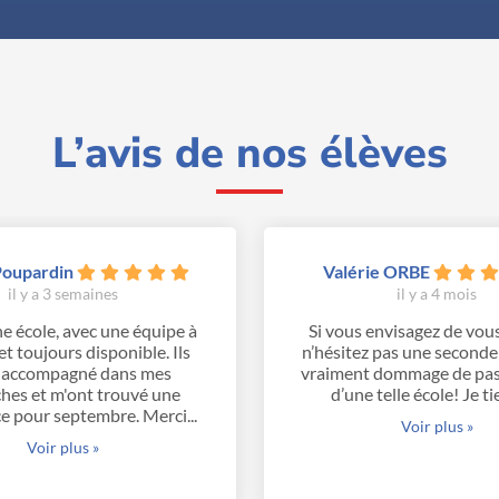
L’avis de nos élèves
Poupardin
Valérie ORBE
il y a 3 semaines
il y a 4 mois
e école, avec une équipe à
Si vous envisagez de vous
et toujours disponible. Ils
n’hésitez pas une seconde :
 accompagné dans mes
vraiment dommage de pass
hes et m'ont trouvé une
d’une telle école! Je tie
e pour septembre. Merci...
Voir plus »
Voir plus »