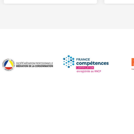
RUFFEL
19 Quai du Port Neuf,
Voir itinéraire