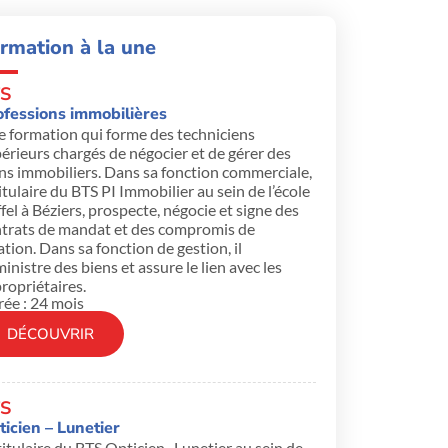
rmation à la une
S
ofessions immobilières
 formation qui forme des techniciens
érieurs chargés de négocier et de gérer des
ns immobiliers. Dans sa fonction commerciale,
titulaire du BTS PI Immobilier au sein de l’école
fel à Béziers, prospecte, négocie et signe des
trats de mandat et des compromis de
ation. Dans sa fonction de gestion, il
inistre des biens et assure le lien avec les
ropriétaires.
ée : 24 mois
DÉCOUVRIR
S
icien – Lunetier
titulaire du BTS Opticien- Lunetier au sein de