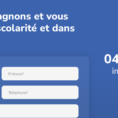
gnons et vous
colarité et dans
04
i