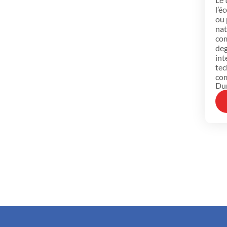
l’é
ou 
nat
com
deg
int
tec
com
Dur