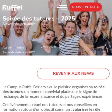
NOUS CONTACTER
Soirée des tuteurs – 2025
Suivez nos actualités
27/10/2025
à 14h37
Accueil
Infos
Soirée des tuteurs – 2025
REVENIR AUX NEWS
Le Campus Ruffel Béziers a eu le plaisir d’organiser sa
soirée
des tuteurs
, un moment convivial placé sous le signe de
l’échange, de la reconnaissance et du partage d’expériences.
Cet événement a réuni nos tuteurs et nos conseillers en
formation autour d’un objectif commun :
valoriser le rôle