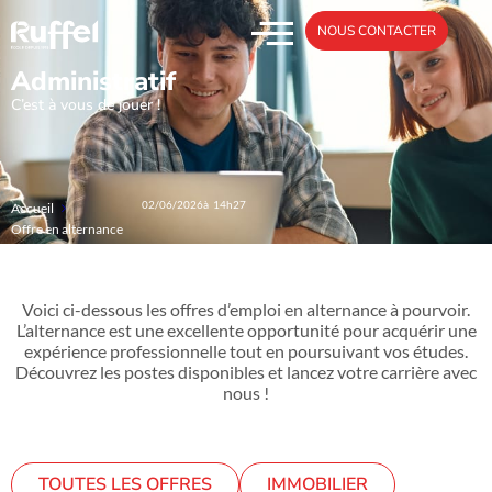
NOUS CONTACTER
Administratif
C’est à vous de jouer !
02/06/2026
à 14h27
Accueil
Offre en alternance
Voici ci-dessous les offres d’emploi en alternance à pourvoir.
L’alternance est une excellente opportunité pour acquérir une
expérience professionnelle tout en poursuivant vos études.
Découvrez les postes disponibles et lancez votre carrière avec
nous !
TOUTES LES OFFRES
IMMOBILIER