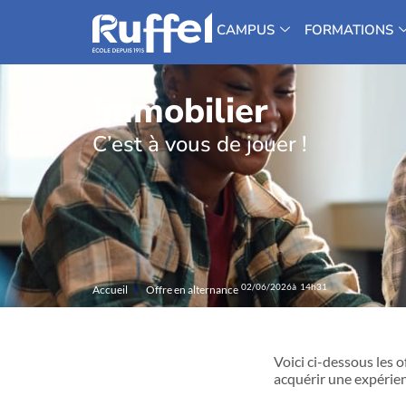
CAMPUS
FORMATIONS
Immobilier
C’est à vous de jouer !
02/06/2026
à 14h31
Accueil
Offre en alternance
Voici ci-dessous les 
acquérir une expérien