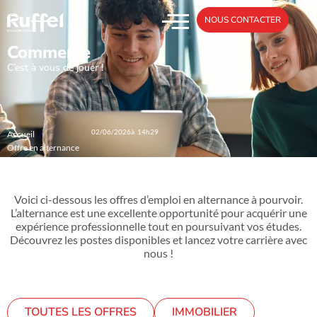
NOUS CONTACTER
Commerce
C’est à vous de jouer !
02/06/2026
à 14h29
Accueil
Offre en alternance
Voici ci-dessous les offres d’emploi en alternance à pourvoir.
L’alternance est une excellente opportunité pour acquérir une
expérience professionnelle tout en poursuivant vos études.
Découvrez les postes disponibles et lancez votre carrière avec
nous !
TOUTES LES OFFRES
IMMOBILIER